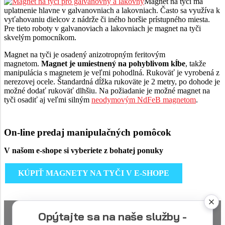
Magnet na tyči má
uplatnenie hlavne v galvanovniach a lakovniach. Často sa využíva k
vyťahovaniu dielcov z nádrže či iného horšie prístupného miesta.
Pre tieto roboty v galvanoviach a lakovniach je magnet na tyči
skvelým pomocníkom.
Magnet na tyči je osadený anizotropným feritovým
magnetom.
Magnet je umiestnený na pohyblivom kĺbe
, takže
manipulácia s magnetem je veľmi pohodlná. Rukoväť je vyrobená z
nerezovej ocele. Štandardná dĺžka rukoväte je 2 metry, po dohode je
možné dodať rukoväť dlhšiu. Na požiadanie je možné magnet na
tyči osadiť aj veľmi silným
neodymovým NdFeB magnetom
.
On-line predaj manipulačných pomôcok
V našom e-shope si vyberiete z bohatej ponuky
KÚPIŤ MAGNETY NA TYČI V E-SHOPE
Opýtajte sa na naše služby -