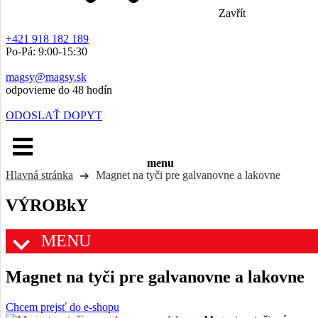
Zavřít
+421 918 182 189
Po-Pá: 9:00-15:30
magsy@magsy.sk
odpovieme do 48 hodín
ODOSLAŤ DOPYT
menu
Hlavná stránka
Magnet na tyči pre galvanovne a lakovne
VÝROBkY
MENU
Magnet na tyči pre galvanovne a lakovne
Chcem prejsť do e-shopu