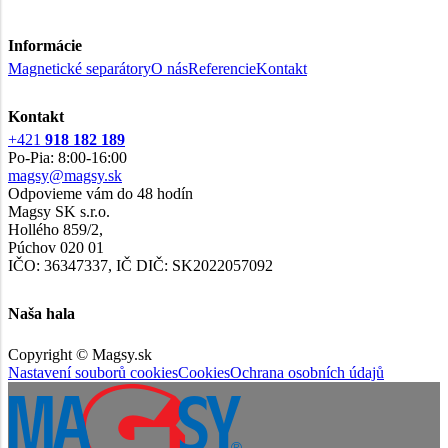
Informácie
Magnetické separátory
O nás
Referencie
Kontakt
Kontakt
+421
918 182 189
Po-Pia: 8:00-16:00
magsy@magsy.sk
Odpovieme vám do 48 hodín
Magsy SK s.r.o.
Hollého 859/2,
Púchov 020 01
IČO: 36347337, IČ DIČ: SK2022057092
Naša hala
Copyright © Magsy.sk
Nastavení souborů cookies
Cookies
Ochrana osobních údajů