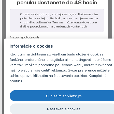
ponuku dostanete do 48 hodín
Opíšte svoje potreby čo najpresnejšie. Pošleme vám
potvrdenie vašej požiadavky a presmerujeme vás na
vhodného odborníka. Ten vás môže kontaktovať pre
ďalšie podrobnosti na uvedených kontaktoch.
Názov spoločnosti:
Informácie o cookies
Kliknutím na Súhlasím so všetkým budú uložené cookies
E-mail (povinné)
*
funkčné, preferenčné, analytické aj marketingové - dokážeme
vám tak umožniť pohodlné používanie webu, merať funkčnosť
nášho webu aj vás cieliť reklamou. Svoje preference môžete
Telefón:
*
ľahko upraviť kliknutím na Nastavenia cookies. Kompletnú
politiku.
Váš dotaz
*
Súhlasím so všetkým
Nastavenia cookies