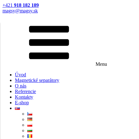
+421
918 182 189
magsy@magsy.sk
Menu
Úvod
Magnetické separátory
O nás
Referencie
Kontakty
E-shop