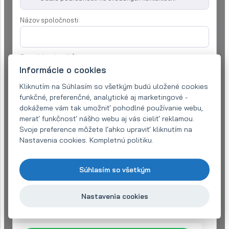
Názov spoločnosti:
E-mail (povinné)
*
Informácie o cookies
Kliknutím na Súhlasím so všetkým budú uložené cookies
Telefón:
*
funkčné, preferenčné, analytické aj marketingové -
dokážeme vám tak umožniť pohodlné používanie webu,
merať funkčnosť nášho webu aj vás cieliť reklamou.
Svoje preference môžete ľahko upraviť kliknutím na
Váš dotaz
*
Nastavenia cookies. Kompletnú politiku.
Súhlasím so všetkým
Nastavenia cookies
Súhlasím s
spracovanie osobných údajov
na účely spracovania
mojej žiadosti