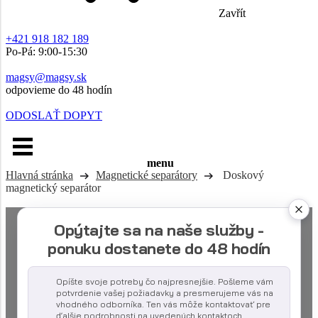
Zavřít
+421 918 182 189
Po-Pá: 9:00-15:30
magsy@magsy.sk
odpovieme do 48 hodín
ODOSLAŤ DOPYT
menu
Hlavná stránka
Magnetické separátory
Doskový
magnetický separátor
Opýtajte sa na naše služby -
ponuku dostanete do 48 hodín
Opíšte svoje potreby čo najpresnejšie. Pošleme vám
potvrdenie vašej požiadavky a presmerujeme vás na
vhodného odborníka. Ten vás môže kontaktovať pre
ďalšie podrobnosti na uvedených kontaktoch.