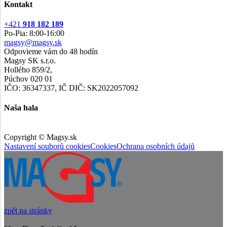
Kontakt
+421
918 182 189
Po-Pia: 8:00-16:00
magsy@magsy.sk
Odpovieme vám do 48 hodín
Magsy SK s.r.o.
Hollého 859/2,
Púchov 020 01
IČO: 36347337, IČ DIČ: SK2022057092
Naša hala
Copyright © Magsy.sk
Nastavení souborů cookies
Cookies
Ochrana osobních údajů
zpět na stránky