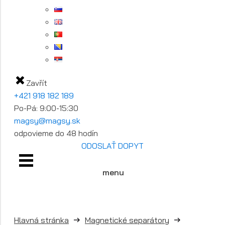
Zavřít
+421 918 182 189
Po-Pá: 9:00-15:30
magsy@magsy.sk
odpovieme do 48 hodín
ODOSLAŤ DOPYT
menu
Hlavná stránka
Magnetické separátory