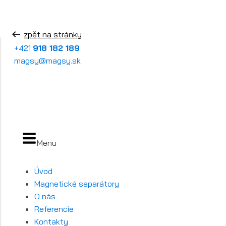
zpět na stránky
+421
918 182 189
magsy@magsy.sk
Menu
Úvod
Magnetické separátory
O nás
Referencie
Kontakty