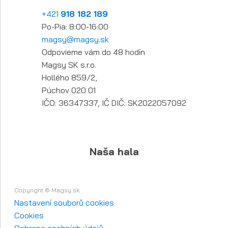
+421
918 182 189
Po-Pia: 8:00-16:00
magsy@magsy.sk
Odpovieme vám do 48 hodín
Magsy SK s.r.o.
Hollého 859/2,
Púchov 020 01
IČO: 36347337, IČ DIČ: SK2022057092
Naša hala
Copyright © Magsy.sk
Nastavení souborů cookies
Cookies
Ochrana osobních údajů