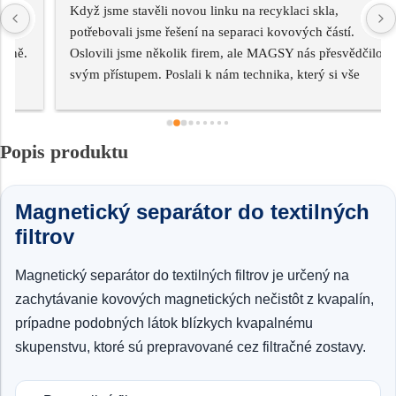
Když jsme stavěli novou linku na recyklaci skla, 
potřebovali jsme řešení na separaci kovových částí. 
Oslovili jsme několik firem, ale MAGSY nás přesvědčilo 
svým přístupem. Poslali k nám technika, který si vše 
osobně zmapoval a navrhl řešení přesně pro náš provoz. 
Dnes separátor běží bezchybně a ušetřil nám obrovské 
náklady na servis strojů. Navíc oceňuji, že se na nás 
Popis produktu
nevykašlali ani po dodání – pravidelný servis funguje 
skvěle.
Magnetický separátor do textilných
filtrov
Magnetický separátor do textilných filtrov je určený na
zachytávanie kovových magnetických nečistôt z kvapalín,
prípadne podobných látok blízkych kvapalnému
skupenstvu, ktoré sú prepravované cez filtračné zostavy.