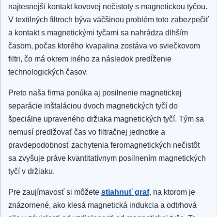
najtesnejší kontakt kovovej nečistoty s magnetickou tyčou.
V textilných filtroch býva väčšinou problém toto zabezpečiť
a kontakt s magnetickými tyčami sa nahrádza dlhším
časom, počas ktorého kvapalina zostáva vo sviečkovom
filtri, čo má okrem iného za následok predĺženie
technologických časov.
Preto naša firma ponúka aj posilnenie magnetickej
separácie inštaláciou dvoch magnetických tyčí do
špeciálne upraveného držiaka magnetických tyčí. Tým sa
nemusí predlžovať čas vo filtračnej jednotke a
pravdepodobnosť zachytenia feromagnetických nečistôt
sa zvyšuje práve kvantitatívnym posilnením magnetických
tyčí v držiaku.
Pre zaujímavosť si môžete
stiahnuť graf
, na ktorom je
znázornené, ako klesá magnetická indukcia a odtrhová