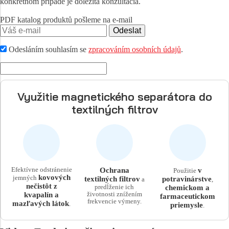
konkrétnom prípade je dôležitá konzultácia.
PDF katalog produktů pošleme na e-mail
Odeslat
Odesláním souhlasím se
zpracováním osobních údajů
.
Využitie magnetického separátora do
textilných filtrov
Efektívne odstránenie
Ochrana
v
Použitie
kovových
jemných
textilných filtrov
potravinárstve
a
,
nečistôt z
predĺženie ich
chemickom a
životnosti znížením
kvapalín a
farmaceutickom
frekvencie výmeny.
mazľavých látok
.
priemysle
.