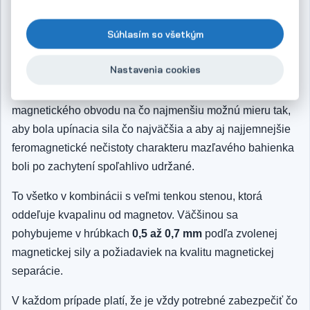
magnetický obvod tak, aby boli kovové nečistoty čiastočne
priťahované aj z väčšej vzdialenosti a následne pevne
Súhlasím so všetkým
udržané. To platí väčšinou pre magnetickú separáciu a
zachytávanie väčších feromagnetických nečistôt.
Nastavenia cookies
Pre iné aplikácie je naopak potrebné skrátiť hĺbku
magnetického obvodu na čo najmenšiu možnú mieru tak,
aby bola upínacia sila čo najväčšia a aby aj najjemnejšie
feromagnetické nečistoty charakteru mazľavého bahienka
boli po zachytení spoľahlivo udržané.
To všetko v kombinácii s veľmi tenkou stenou, ktorá
oddeľuje kvapalinu od magnetov. Väčšinou sa
pohybujeme v hrúbkach
0,5 až 0,7 mm
podľa zvolenej
magnetickej sily a požiadaviek na kvalitu magnetickej
separácie.
V každom prípade platí, že je vždy potrebné zabezpečiť čo