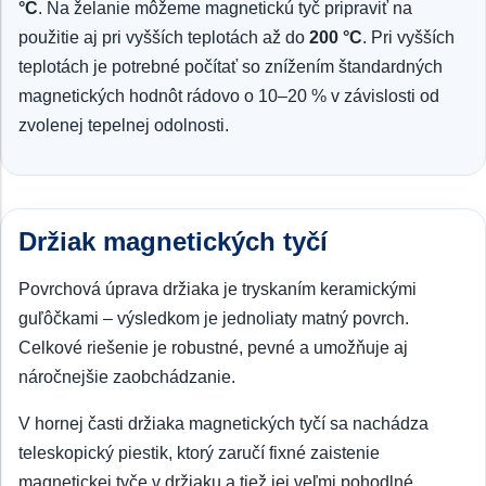
°C
. Na želanie môžeme magnetickú tyč pripraviť na
použitie aj pri vyšších teplotách až do
200 °C
. Pri vyšších
teplotách je potrebné počítať so znížením štandardných
magnetických hodnôt rádovo o 10–20 % v závislosti od
zvolenej tepelnej odolnosti.
Držiak magnetických tyčí
Povrchová úprava držiaka je tryskaním keramickými
guľôčkami – výsledkom je jednoliaty matný povrch.
Celkové riešenie je robustné, pevné a umožňuje aj
náročnejšie zaobchádzanie.
V hornej časti držiaka magnetických tyčí sa nachádza
teleskopický piestik, ktorý zaručí fixné zaistenie
magnetickej tyče v držiaku a tiež jej veľmi pohodlné