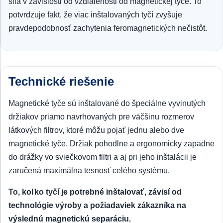
sila v závislosti od vzdialenosti od magnetickej tyče. To
potvrdzuje fakt, že viac inštalovaných tyčí zvyšuje
pravdepodobnosť zachytenia feromagnetických nečistôt.
Technické riešenie
Magnetické tyče sú inštalované do špeciálne vyvinutých
držiakov priamo navrhovaných pre väčšinu rozmerov
látkových filtrov, ktoré môžu pojať jednu alebo dve
magnetické tyče. Držiak pohodlne a ergonomicky zapadne
do drážky vo sviečkovom filtri a aj pri jeho inštalácii je
zaručená maximálna tesnosť celého systému.
To, koľko tyčí je potrebné inštalovať, závisí od
technológie výroby a požiadaviek zákazníka na
výslednú magnetickú separáciu.