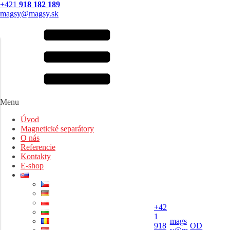
+421
918 182 189
magsy@magsy.sk
Menu
Úvod
Magnetické separátory
O nás
Referencie
Kontakty
E-shop
+42
1
mags
918
OD