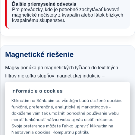
Ďalšie priemyselné odvetvia
Pre prevádzky, kde je potrebné zachytávať kovové
magnetické nečistoty z kvapalín alebo látok blízkych
kvapalnému skupenstvu.
Magnetické riešenie
Magsy ponúka pri magnetických tyčiach do textilných
filtrov niekoľko stupňov magnetickej indukcie –
magnetickej sily. Podľa typu materiálu, ktorý má cez
Informácie o cookies
magnetické tyče prúdiť, je potrebné zvoliť vhodnú
magnetickú silu, ktorú vám naši odborníci v spolupráci s
Kliknutím na Súhlasím so všetkým budú uložené cookies
funkčné, preferenčné, analytické aj marketingové -
konzultáciou vášho výrobného prostredia a
dokážeme vám tak umožniť pohodlné používanie webu,
technologických možností odporučia.
merať funkčnosť nášho webu aj vás cieliť reklamou.
Svoje preference môžete ľahko upraviť kliknutím na
Pre niektoré separačné aplikácie je potrebné zvoliť hlbší
Nastavenia cookies. Kompletnú politiku.