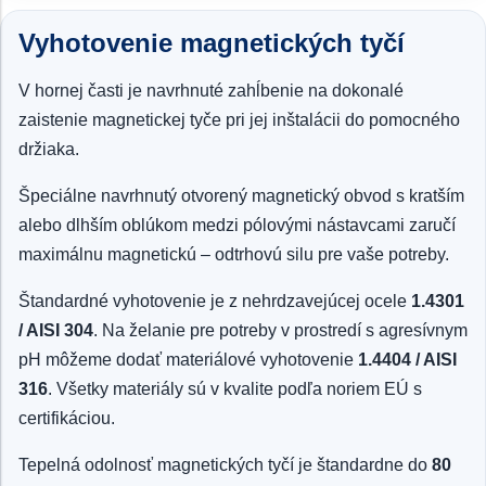
Vyhotovenie magnetických tyčí
V hornej časti je navrhnuté zahĺbenie na dokonalé
zaistenie magnetickej tyče pri jej inštalácii do pomocného
držiaka.
Špeciálne navrhnutý otvorený magnetický obvod s kratším
alebo dlhším oblúkom medzi pólovými nástavcami zaručí
maximálnu magnetickú – odtrhovú silu pre vaše potreby.
Štandardné vyhotovenie je z nehrdzavejúcej ocele
1.4301
/ AISI 304
. Na želanie pre potreby v prostredí s agresívnym
pH môžeme dodať materiálové vyhotovenie
1.4404 / AISI
316
. Všetky materiály sú v kvalite podľa noriem EÚ s
certifikáciou.
Tepelná odolnosť magnetických tyčí je štandardne do
80