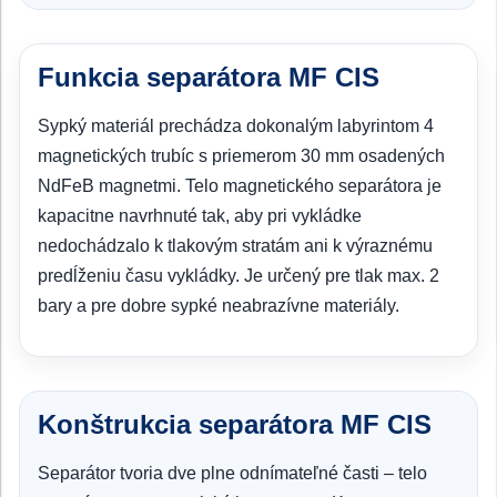
Funkcia separátora MF CIS
Sypký materiál prechádza dokonalým labyrintom 4
magnetických trubíc s priemerom 30 mm osadených
NdFeB magnetmi. Telo magnetického separátora je
kapacitne navrhnuté tak, aby pri vykládke
nedochádzalo k tlakovým stratám ani k výraznému
predĺženiu času vykládky. Je určený pre tlak max. 2
bary a pre dobre sypké neabrazívne materiály.
Konštrukcia separátora MF CIS
Separátor tvoria dve plne odnímateľné časti – telo