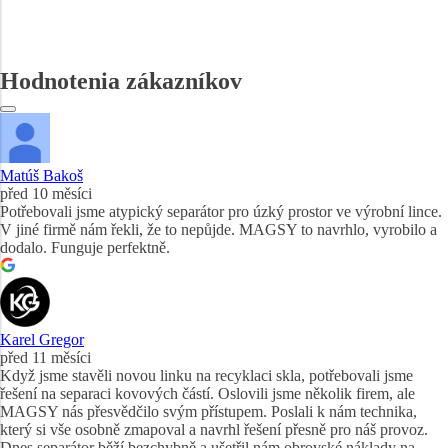
Hodnotenia zákazníkov
Matúš Bakoš
před 10 měsíci
Potřebovali jsme atypický separátor pro úzký prostor ve výrobní lince.
V jiné firmě nám řekli, že to nepůjde. MAGSY to navrhlo, vyrobilo a
dodalo. Funguje perfektně.
Karel Gregor
před 11 měsíci
Když jsme stavěli novou linku na recyklaci skla, potřebovali jsme
řešení na separaci kovových částí. Oslovili jsme několik firem, ale
MAGSY nás přesvědčilo svým přístupem. Poslali k nám technika,
který si vše osobně zmapoval a navrhl řešení přesně pro náš provoz.
Dnes separátor běží bezchybně a ušetřil nám obrovské náklady na