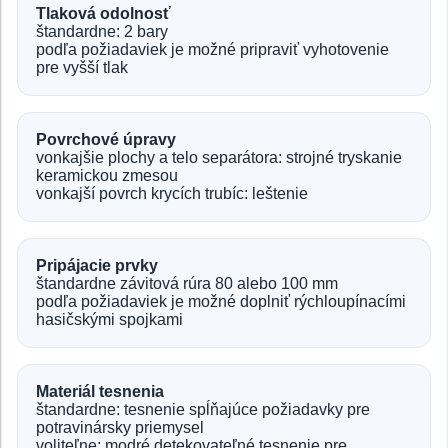
Tlaková odolnosť
štandardne: 2 bary
podľa požiadaviek je možné pripraviť vyhotovenie
pre vyšší tlak
Povrchové úpravy
vonkajšie plochy a telo separátora: strojné tryskanie
keramickou zmesou
vonkajší povrch krycích trubíc: leštenie
Pripájacie prvky
štandardne závitová rúra 80 alebo 100 mm
podľa požiadaviek je možné doplniť rýchloupínacími
hasičskými spojkami
Materiál tesnenia
štandardne: tesnenie spĺňajúce požiadavky pre
potravinársky priemysel
voliteľne: modré detekovateľné tesnenie pre