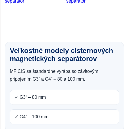
Veľkostné modely cisternových
magnetických separátorov
MF CIS sa štandardne vyrába so závitovým
pripojením G3“ a G4“ – 80 a 100 mm.
✓ G3“ – 80 mm
✓ G4“ – 100 mm