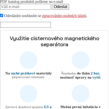
PDF katalog produktů pošleme na e-mail
Odeslat
Odesláním souhlasím se
zpracováním osobních údajů
.
Využitie cisternového magnetického
separátora
Na
suché práškové
materiály
do tlaku
2 bar
,
Štandardne
prepravované cisternami.
možnosť úpravy na
vyšší
.
G3 a
Možná pevná inštalácia v
Závitové skrutkové spojenie