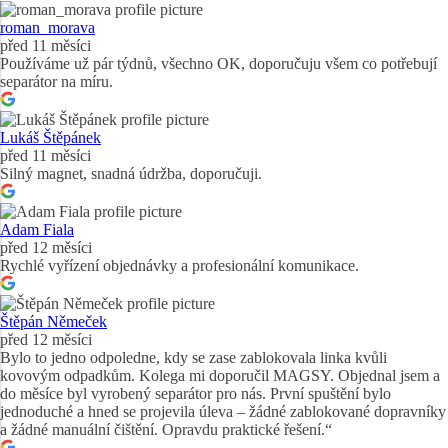
roman_morava
před 11 měsíci
Používáme už pár týdnů, všechno OK, doporučuju všem co potřebují
separátor na míru.
Lukáš Štěpánek
před 11 měsíci
Silný magnet, snadná údržba, doporučuji.
Adam Fiala
před 12 měsíci
Rychlé vyřízení objednávky a profesionální komunikace.
Štěpán Němeček
před 12 měsíci
Bylo to jedno odpoledne, kdy se zase zablokovala linka kvůli
kovovým odpadkům. Kolega mi doporučil MAGSY. Objednal jsem a
do měsíce byl vyrobený separátor pro nás. První spuštění bylo
jednoduché a hned se projevila úleva – žádné zablokované dopravníky
a žádné manuální čištění. Opravdu praktické řešení.“