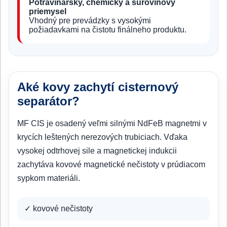
Potravinársky, chemický a surovinový
priemysel
Vhodný pre prevádzky s vysokými
požiadavkami na čistotu finálneho produktu.
Aké kovy zachytí cisternový
separátor?
MF CIS je osadený veľmi silnými NdFeB magnetmi v
krycích leštených nerezových trubiciach. Vďaka
vysokej odtrhovej sile a magnetickej indukcii
zachytáva kovové magnetické nečistoty v prúdiacom
sypkom materiáli.
✓ kovové nečistoty