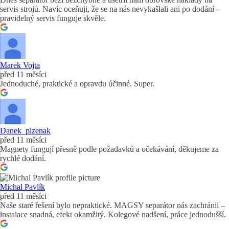
servis strojů. Navíc oceňuji, že se na nás nevykašlali ani po dodání –
pravidelný servis funguje skvěle.
Marek Vojta
před 11 měsíci
Jednoduché, praktické a opravdu účinné. Super.
Danek_plzenak
před 11 měsíci
Magnety fungují přesně podle požadavků a očekávání, děkujeme za
rychlé dodání.
Michal Pavlík
před 11 měsíci
Naše staré řešení bylo nepraktické. MAGSY separátor nás zachránil –
instalace snadná, efekt okamžitý. Kolegové nadšení, práce jednodušší.