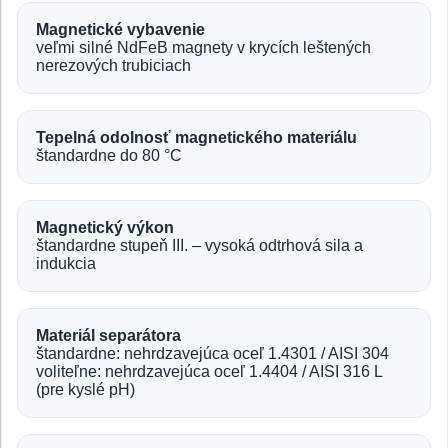
Magnetické vybavenie
veľmi silné NdFeB magnety v krycích leštených
nerezových trubiciach
Tepelná odolnosť magnetického materiálu
štandardne do 80 °C
Magnetický výkon
štandardne stupeň III. – vysoká odtrhová sila a
indukcia
Materiál separátora
štandardne: nehrdzavejúca oceľ 1.4301 / AISI 304
voliteľne: nehrdzavejúca oceľ 1.4404 / AISI 316 L
(pre kyslé pH)