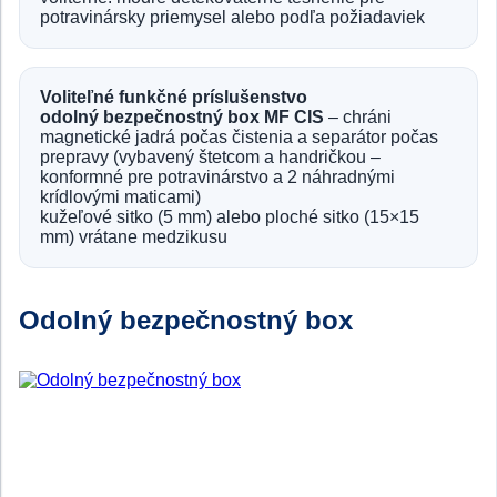
potravinársky priemysel alebo podľa požiadaviek
Voliteľné funkčné príslušenstvo
odolný bezpečnostný box MF CIS
– chráni
magnetické jadrá počas čistenia a separátor počas
prepravy (vybavený štetcom a handričkou –
konformné pre potravinárstvo a 2 náhradnými
krídlovými maticami)
kužeľové sitko (5 mm) alebo ploché sitko (15×15
mm) vrátane medzikusu
Odolný bezpečnostný box