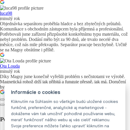
luca98
minulý rok
Objednávka separátoru proběhla hladce a bez zbytečných průtahů.
Komunikace s obchodním zástupcem byla příjemná a profesionální.
Potřebovali jsme zařízení přizpůsobit konkrétnímu typu materiálu, což
nebyl problém. Dodání mělo být za 90 dnů, ale trvalo necelé dva
měsíce, což nás mile překvapilo. Separátor pracuje bezchybně. Určitě
se na Magsy obrátíme i příště.
Ota Louda
minulý rok
Díky Magsy jsme konečně vyřešili problém s nečistotami ve výrobě.
Magnetická rohož drží jak přibitá a funguje přesně, jak má. Doručení
bylo rychlé, fakt spokojenost.
Informácie o cookies
Kliknutím na Súhlasím so všetkým budú uložené cookies
funkčné, preferenčné, analytické aj marketingové -
dokážeme vám tak umožniť pohodlné používanie webu,
Popis produktu
merať funkčnosť nášho webu aj vás cieliť reklamou.
Svoje preference môžete ľahko upraviť kliknutím na