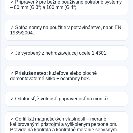
✓ Pripravený pre bežne používané potrubné systémy
– 80 mm (G 3“) a 100 mm (G 4“).
✓ Spĺňa normy na použitie v potravinárstve, napr. EN
1935/2004.
✓ Je vyrobený z nehrdzavejúcej ocele 1.4301.
✓
Príslušenstvo:
kužeľové alebo ploché
demontovateľné sitko + ochranný box.
✓ Odolnosť, životnosť, pripravenosť na montáž.
✓ Certifikát magnetických vlastností – merané
kalibrovanými prístrojmi a vyškoleným personálom.
Pravidelná kontrola a kontrolné meranie servisným