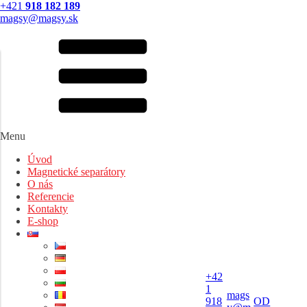
+421
918 182 189
magsy@magsy.sk
Menu
Úvod
Magnetické separátory
O nás
Referencie
Kontakty
E-shop
+42
1
mags
918
OD