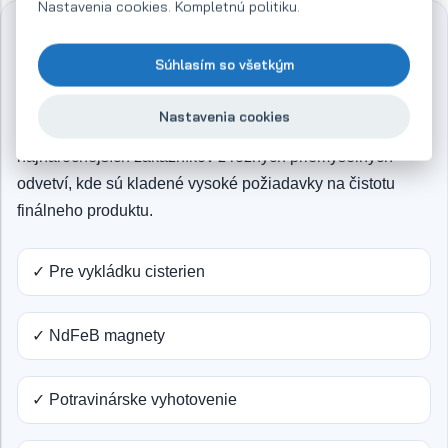
Nastavenia cookies. Kompletnú politiku.
Prietokový magnetický separátor
pre cisterny (MF CIS)
Súhlasím so všetkým
Špičkový magnetický výkon spolu s dokonalým
Nastavenia cookies
spracovaním a systémom čistenia spĺňajú potreby
najnáročnejších zákazníkov z rôznych priemyselných
odvetví, kde sú kladené vysoké požiadavky na čistotu
finálneho produktu.
✓ Pre vykládku cisterien
✓ NdFeB magnety
✓ Potravinárske vyhotovenie