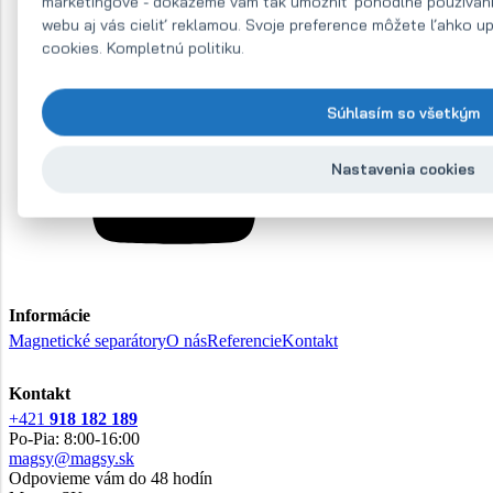
marketingové - dokážeme vám tak umožniť pohodlné používan
webu aj vás cieliť reklamou. Svoje preference môžete ľahko up
cookies. Kompletnú politiku.
Súhlasím so všetkým
Nastavenia cookies
Informácie
Magnetické separátory
O nás
Referencie
Kontakt
Kontakt
+421
918 182 189
Po-Pia: 8:00-16:00
magsy@magsy.sk
Odpovieme vám do 48 hodín