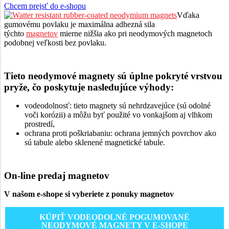
Chcem prejsť do e-shopu
Vďaka
gumovému povlaku je maximálna adhezná sila
týchto
magnetov
mierne nižšia ako pri neodymových magnetoch
podobnej veľkosti bez povlaku.
Tieto neodymové magnety sú úplne pokryté vrstvou
pryže, čo poskytuje nasledujúce výhody:
vodeodolnosť: tieto magnety sú nehrdzavejúce (sú odolné
voči korózii) a môžu byť použité vo vonkajšom aj vlhkom
prostredí,
ochrana proti poškriabaniu: ochrana jemných povrchov ako
sú tabule alebo sklenené magnetické tabule.
On-line predaj magnetov
V našom e-shope si vyberiete z ponuky magnetov
KÚPIŤ VODEODOLNÉ POGUMOVANÉ
NEODYMOVÉ MAGNETY V E-SHOPE