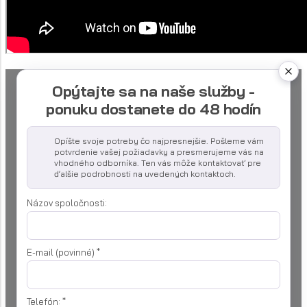
Opýtajte sa na naše služby -
ponuku dostanete do 48 hodín
Opíšte svoje potreby čo najpresnejšie. Pošleme vám
potvrdenie vašej požiadavky a presmerujeme vás na
vhodného odborníka. Ten vás môže kontaktovať pre
ďalšie podrobnosti na uvedených kontaktoch.
Názov spoločnosti:
E-mail (povinné)
*
Telefón:
*