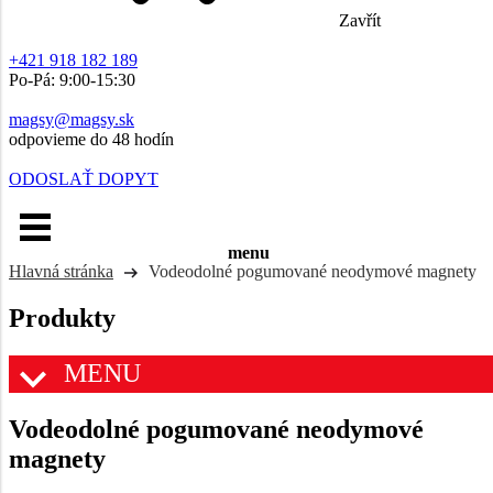
Zavřít
+421 918 182 189
Po-Pá: 9:00-15:30
magsy@magsy.sk
odpovieme do 48 hodín
ODOSLAŤ DOPYT
menu
Hlavná stránka
Vodeodolné pogumované neodymové magnety
Produkty
MENU
Vodeodolné pogumované neodymové
magnety