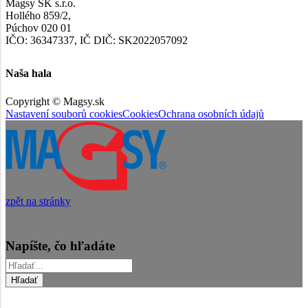
Magsy SK s.r.o.
Hollého 859/2,
Púchov 020 01
IČO: 36347337, IČ DIČ: SK2022057092
Naša hala
Copyright © Magsy.sk
Nastavení souborů cookies
Cookies
Ochrana osobních údajů
zpět na stránky
Napíšte, čo hľadáte