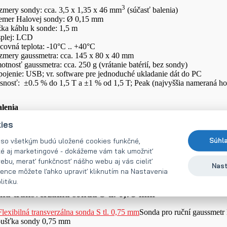
3
mery sondy: cca. 3,5 x 1,35 x 46 mm
(súčasť balenia)
iemer Halovej sondy: Ø 0,15 mm
ka káblu k sonde: 1,5 m
splej: LCD
covná teplota: -10°C .. +40°C
mery gaussmetra: cca. 145 x 80 x 40 mm
tnosť gaussmetra: cca. 250 g (vrátanie batérií, bez sondy)
pojenie: USB; vr. software pre jednoduché ukladanie dát do PC
snosť: ±0.5 % do 1,5 T a ±1 % od 1,5 T; Peak (najvyššia nameraná h
lenia
kies
ussmeter
nsverzálna sonda N tl. 1,35 mm
 so všetkým budú uložené cookies funkčné,
Súhl
bíjačka 100..240 V(AC); 50/60 Hz; 0,3 Amax
ké aj marketingové - dokážeme vám tak umožniť
 kábel (použiteľný aj pre nabíjanie)
ebu, merať funkčnosť nášho webu aj vás cieliť
íjacia batéria (akumulátory) 2 x AA 1,2 V NiMH
Nast
rence môžete ľahko upraviť kliknutím na Nastavenia
itiku.
lná transverzálna sonda S tl. 0,75 mm
Sonda pro ruční gaussme
oušťka sondy 0,75 mm