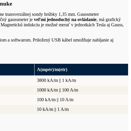
onuke
 transverzálnej sondy hrúbky 1,35 mm. Gaussmeter
učný gaussmeter je
veľmi jednoduchý na ovládanie
, má grafický
ia. Magnetickú indukciu je možné merať v jednotkách Tesla aj Gauss,
lom a softwarom. Priložený USB kábel umožňuje nabíjanie aj
A(mpér)/m(etr)
3800 kA/m || 1 kA/m
1000 kA/m || 100 A/m
100 kA/m || 10 A/m
10 kA/m || 1 A/m