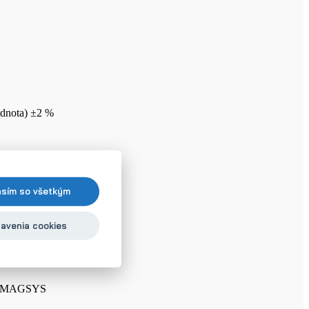
odnota) ±2 %
asím so všetkým
avenia cookies
tr MAGSYS