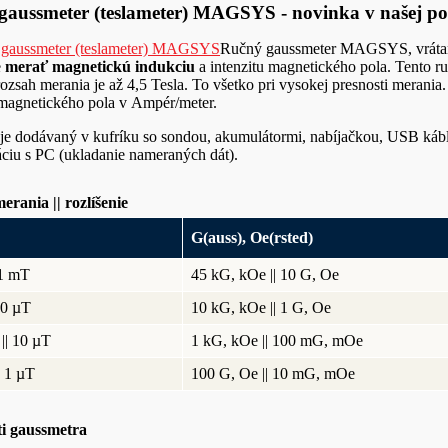
gaussmeter (teslameter) MAGSYS - novinka v našej p
Ručný gaussmeter MAGSYS, vrátane
e
merať magnetickú indukciu
a intenzitu magnetického pola. Tento r
 rozsah merania je až 4,5 Tesla. To všetko pri vysokej presnosti meran
 magnetického pola v Ampér/meter.
je dodávaný v kufríku so sondou, akumulátormi, nabíjačkou, USB káb
ciu s PC (ukladanie nameraných dát).
rania || rozlíšenie
G(auss), Oe(rsted)
 1 mT
45 kG, kOe || 10 G, Oe
00 µT
10 kG, kOe || 1 G, Oe
|| 10 µT
1 kG, kOe || 100 mG, mOe
| 1 µT
100 G, Oe || 10 mG, mOe
ti gaussmetra