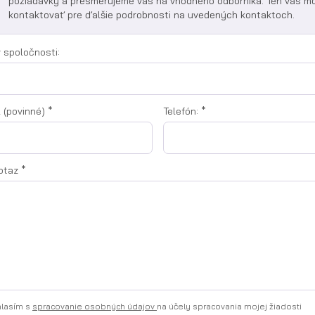
požiadavky a presmerujeme vás na vhodného odborníka. Ten vás m
kontaktovať pre ďalšie podrobnosti na uvedených kontaktoch.
 spoločnosti:
l (povinné)
*
Telefón:
*
otaz
*
lasím s
spracovanie osobných údajov
na účely spracovania mojej žiadosti