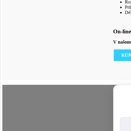
Roz
Pr
Dél
On-line
V našom 
KÚP