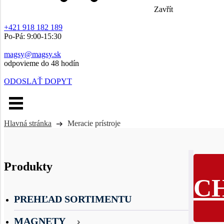
Zavřít
+421 918 182 189
Po-Pá: 9:00-15:30
magsy@magsy.sk
odpovieme do 48 hodín
ODOSLAŤ DOPYT
Hlavná stránka
Meracie prístroje
Produkty
Merac
C
PREHĽAD SORTIMENTU
MAGNETY