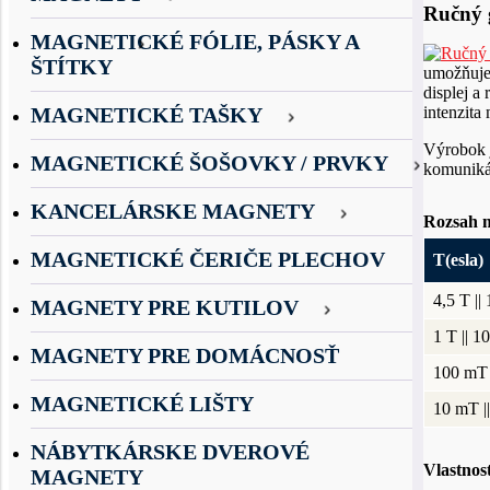
Ručný 
MAGNETICKÉ FÓLIE, PÁSKY A
ŠTÍTKY
umožňuj
displej a
MAGNETICKÉ TAŠKY
intenzita
Výrobok 
MAGNETICKÉ ŠOŠOVKY / PRVKY
komuniká
KANCELÁRSKE MAGNETY
Rozsah me
MAGNETICKÉ ČERIČE PLECHOV
T(esla)
4,5 T ||
MAGNETY PRE KUTILOV
1 T || 1
MAGNETY PRE DOMÁCNOSŤ
100 mT 
MAGNETICKÉ LIŠTY
10 mT |
NÁBYTKÁRSKE DVEROVÉ
Vlastnos
MAGNETY