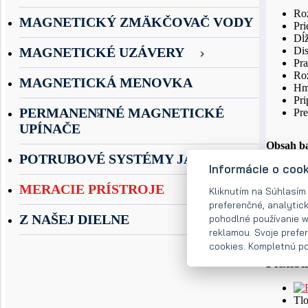
Roz
MAGNETICKÝ ZMÄKČOVAČ VODY
Pr
Dĺž
MAGNETICKÉ UZÁVERY
Di
Pra
Roz
MAGNETICKÁ MENOVKA
Hmo
Pri
PERMANENTNÉ MAGNETICKÉ
Pre
UPÍNAČE
Obsah ba
POTRUBOVÉ SYSTÉMY JACOB
Informácie o coo
Ga
Tra
MERACIE PRÍSTROJE
Kliknutím na Súhlasím
Na
preferenčné, analytic
USB
Z NAŠEJ DIELNE
pohodlné používanie w
Nab
reklamou. Svoje prefe
cookies. Kompletnú pol
Flexibi
Tl