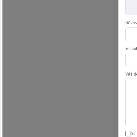
Názov
E-mai
Váš d
Súh