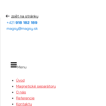
zpět na stránky
+421
918 182 189
magsy@magsy.sk
Menu
Úvod
Magnetické separátory
O nás
Referencie
Kontakty