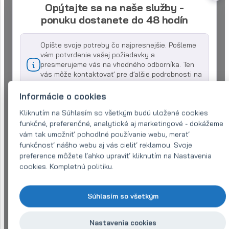
Opýtajte sa na naše služby -
ponuku dostanete do 48 hodín
Opíšte svoje potreby čo najpresnejšie. Pošleme
vám potvrdenie vašej požiadavky a
presmerujeme vás na vhodného odborníka. Ten
vás môže kontaktovať pre ďalšie podrobnosti na
uvedených kontaktoch.
Informácie o cookies
Názov spoločnosti:
Kliknutím na Súhlasím so všetkým budú uložené cookies
funkčné, preferenčné, analytické aj marketingové - dokážeme
vám tak umožniť pohodlné používanie webu, merať
E-mail (povinné)
*
funkčnosť nášho webu aj vás cieliť reklamou. Svoje
preference môžete ľahko upraviť kliknutím na Nastavenia
cookies. Kompletnú politiku.
Telefón:
*
Súhlasím so všetkým
Váš dotaz
*
Nastavenia cookies