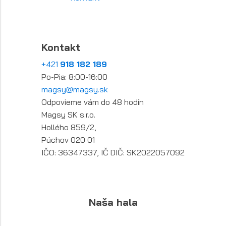
Kontakt
+421
918 182 189
Po-Pia: 8:00-16:00
magsy@magsy.sk
Odpovieme vám do 48 hodín
Magsy SK s.r.o.
Hollého 859/2,
Púchov 020 01
IČO: 36347337, IČ DIČ: SK2022057092
Naša hala