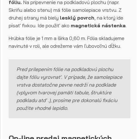
fóliu.
Na pripevnenie na podkladovú plochu (napr.
Skriňu alebo stenu) má fólie samolepiace vrstvu. Z
druhej strany má biely
lesklý povrch
, na ktorý ide
písať fixkou. Ide použiť ako
magnetická nástenka
.
Hrúbka fólie je 1 mm a šírka 0,60 m. Fólia skladujeme
navinuté v roli, ale odrežeme vám ľubovoľnú dĺžku.
Pred prilepením fólie na podkladovú plochu
dajte fóliu vyrovnať. V prípade, že samolepiace
vrstva dostatočne pevne nedrží na podklade
(vplyvom tvarovej pamäti tabule, štruktúre
podkladu atď .), prosíme pre dokonalú fixáciu
použite vhodné lepidlo.
On-line predaj magnetických