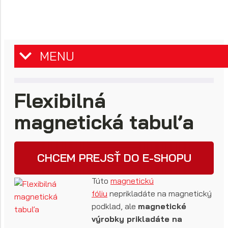
MENU
Flexibilná
magnetická tabuľa
CHCEM PREJSŤ DO E-SHOPU
Túto
magnetickú
fóliu
neprikladáte na magnetický
podklad, ale
magnetické
výrobky prikladáte na