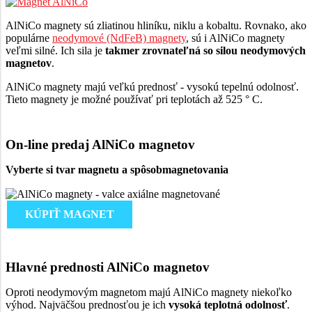
AlNiCo magnety sú zliatinou hliníku, niklu a kobaltu. Rovnako, ako
populárne
neodymové (NdFeB) magnety
, sú i AlNiCo magnety
veľmi silné. Ich sila je
takmer zrovnateľná so silou neodymových
magnetov
.
AlNiCo magnety majú veľkú prednosť - vysokú tepelnú odolnosť.
Tieto magnety je možné používať pri teplotách až 525 ° C.
On-line predaj AlNiCo magnetov
Vyberte si tvar magnetu a
spôsob
magnetovania
KÚPIŤ MAGNET
Hlavné prednosti AlNiCo magnetov
Oproti neodymovým magnetom majú AlNiCo magnety niekoľko
výhod. Najväčšou prednosťou je ich
vysoká teplotná odolnosť
.