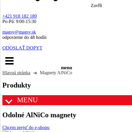
Zavřít
+421 918 182 189
Po-Pá: 9:00-15:30
magsy@magsy.sk
odpovieme do 48 hodín
ODOSLAŤ DOPYT
menu
Hlavná stránka
Magnety AlNiCo
Produkty
MENU
Odolné AlNiCo magnety
Chcem prejsť do e-shopu