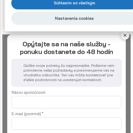
ol
Súhlasím so všetkým
n
o
Nastavenia cookies
s
ť
Opýtajte sa na naše služby -
ponuku dostanete do 48 hodín
Opíšte svoje potreby čo najpresnejšie. Pošleme vám
potvrdenie vašej požiadavky a presmerujeme vás na
vhodného odborníka. Ten vás môže kontaktovať pre
ďalšie podrobnosti na uvedených kontaktoch.
Názov spoločnosti:
E-mail (povinné)
*