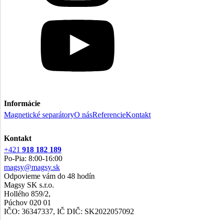
Informácie
Magnetické separátory
O nás
Referencie
Kontakt
Kontakt
+421
918 182 189
Po-Pia: 8:00-16:00
magsy@magsy.sk
Odpovieme vám do 48 hodín
Magsy SK s.r.o.
Hollého 859/2,
Púchov 020 01
IČO: 36347337, IČ DIČ: SK2022057092