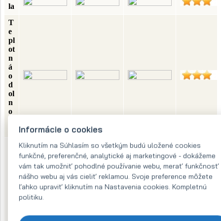
la
T
e
pl
ot
n
á
o
d
ol
n
o
s
Informácie o cookies
ť
Kliknutím na Súhlasím so všetkým budú uložené cookies
C
h
funkčné, preferenčné, analytické aj marketingové - dokážeme
e
vám tak umožniť pohodlné používanie webu, merať funkčnosť
m
nášho webu aj vás cieliť reklamou. Svoje preference môžete
ic
ľahko upraviť kliknutím na Nastavenia cookies. Kompletnú
k
politiku.
á
o
d