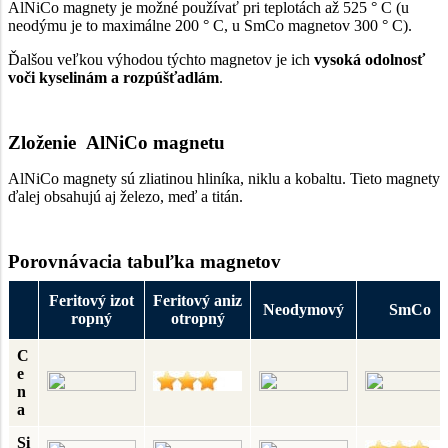
AlNiCo magnety je možné používať pri teplotách až 525 ° C (u
neodýmu je to maximálne 200 ° C, u SmCo magnetov 300 ° C).
Ďalšou veľkou výhodou týchto magnetov je ich
vysoká odolnosť
voči kyselinám a rozpúšťadlám
.
Zloženie AlNiCo magnetu
AlNiCo magnety sú zliatinou hliníka, niklu a kobaltu. Tieto magnety
ďalej obsahujú aj železo, meď a titán.
Porovnávacia tabuľka magnetov
Feritový izot
Feritový aniz
Neodymový
SmCo
ropný
otropný
C
e
n
a
Si