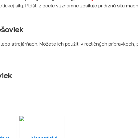
ickej sily. Plášť z ocele významne zosiluje prídržnú silu magn
ošoviek
bo strojárňach. Môžete ich použiť v rozličných prípravkoch, 
viek