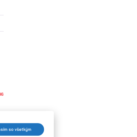
H6
asím so všetkým