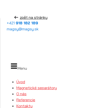
zpět na stránky
+421
918 182 189
magsy@magsy.sk
Menu
Úvod
Magnetické separátory
O nás
Referencie
Kontakty