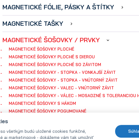
MAGNETICKÉ FÓLIE, PÁSKY A ŠTÍTKY
MAGNETICKÉ TAŠKY
MAGNETICKÉ ŠOŠOVKY / PRVKY
MAGNETICKÉ ŠOŠOVKY PLOCHÉ
MAGNETICKÉ ŠOŠOVKY PLOCHÉ S DIEROU
MAGNETICKÉ ŠOŠOVKY PLOCHÉ SO ZÁVITOM
MAGNETICKÉ ŠOŠOVKY - STOPKA - VONKAJŠÍ ZÁVIT
MAGNETICKÉ ŠOŠOVKY - STOPKA - VNÚTORNÝ ZÁVIT
MAGNETICKÉ ŠOŠOVKY - VALEC - VNÚTORNÝ ZÁVIT
MAGNETICKÉ ŠOŠOVKY - VÁLEC - MOSADZNÉ S TOLERANCIOU 
MAGNETICKÉ ŠOŠOVKY S HÁKOM
MAGNETICKÉ ŠOŠOVKY POGUMOVANÉ
MAGNETICKÉ ŠOŠOVKY - ATYPY
kies
 so všetkým budú uložené cookies funkčné,
Súhl
KANCELÁRSKE MAGNETY
ké aj marketingové - dokážeme vám tak umožniť