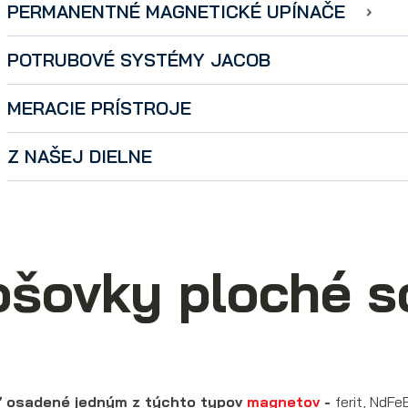
PERMANENTNÉ MAGNETICKÉ UPÍNAČE
POTRUBOVÉ SYSTÉMY JACOB
MERACIE PRÍSTROJE
Z NAŠEJ DIELNE
šovky ploché s
 osadené jedným z týchto typov
magnetov
-
ferit, NdF