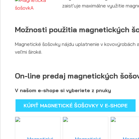
zaisťuje maximálne využitie magnet
Možnosti použitia magnetických š
Magnetické šošovky nájdu uplatnenie v kovovýrobách ale
veľmi široké.
On-line predaj magnetických šošo
V našom e-shope si vyberiete z pnuky
KÚPIŤ MAGNETICKÉ ŠOŠOVKY V E-SHOPE