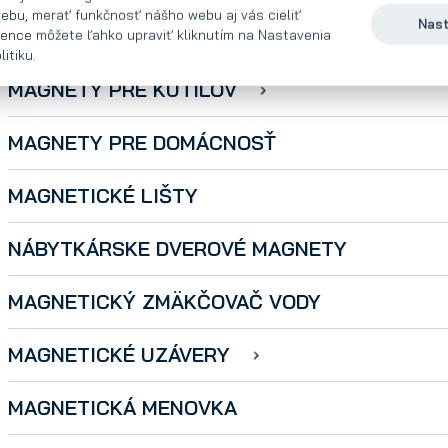
ebu, merať funkčnosť nášho webu aj vás cieliť
Nast
MAGNETICKÉ ČERIČE PLECHOV
rence môžete ľahko upraviť kliknutím na Nastavenia
itiku.
MAGNETY PRE KUTILOV
MAGNETY PRE DOMÁCNOSŤ
MAGNETICKÉ LIŠTY
NÁBYTKÁRSKE DVEROVÉ MAGNETY
MAGNETICKÝ ZMÄKČOVAČ VODY
MAGNETICKÉ UZÁVERY
MAGNETICKÁ MENOVKA