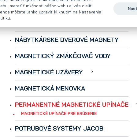
ebu, merať funkčnosť nášho webu aj vás cieliť
MAGNETY PRE DOMÁCNOSŤ
Nast
rence môžete ľahko upraviť kliknutím na Nastavenia
itiku.
MAGNETICKÉ LIŠTY
NÁBYTKÁRSKE DVEROVÉ MAGNETY
MAGNETICKÝ ZMÄKČOVAČ VODY
MAGNETICKÉ UZÁVERY
MAGNETICKÁ MENOVKA
PERMANENTNÉ MAGNETICKÉ UPÍNAČE
MAGNETICKÉ UPÍNAČE PRE BRÚSENIE
POTRUBOVÉ SYSTÉMY JACOB