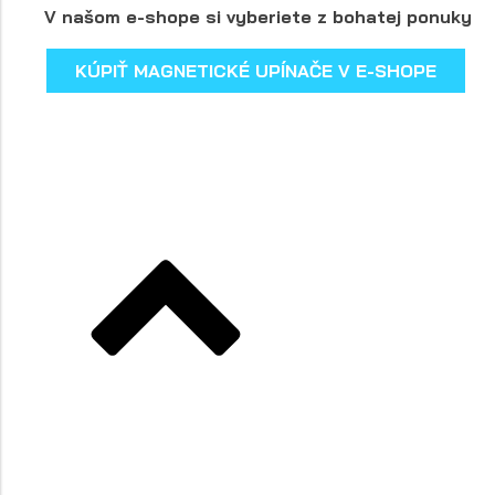
V našom e-shope si vyberiete z bohatej ponuky
KÚPIŤ MAGNETICKÉ UPÍNAČE V E-SHOPE