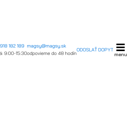
 918 182 189
magsy@magsy.sk
ODOSLAŤ DOPYT
á: 9:00-15:30
odpovieme do 48 hodín
menu