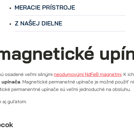
MERACIE PRÍSTROJE
Z NAŠEJ DIELNE
magnetické upí
ú osadené veľmi silnými
neodymovými NdFeB magnetmi
. K ic
 upínača
. Magnetické permanetné upínače je možné použiť niel
etické permanentné upínače sú veľmi jednoduché na obsluhu.
 aj guľatom.
ôcok