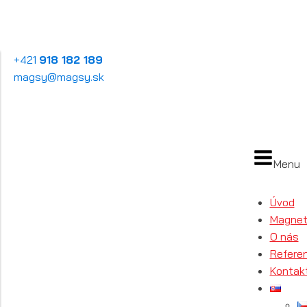
+421
918 182 189
magsy@magsy.sk
Menu
Úvod
Magnet
O nás
Refere
Kontak