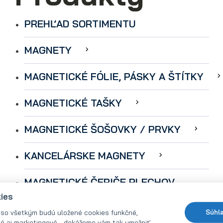
PREHĽAD SORTIMENTU
MAGNETY
MAGNETICKÉ FÓLIE, PÁSKY A ŠTÍTKY
MAGNETICKÉ TAŠKY
MAGNETICKÉ ŠOŠOVKY / PRVKY
KANCELÁRSKE MAGNETY
MAGNETICKÉ ČERIČE PLECHOV
kies
MAGNETY PRE KUTILOV
 so všetkým budú uložené cookies funkčné,
Súhl
ké aj marketingové - dokážeme vám tak umožniť