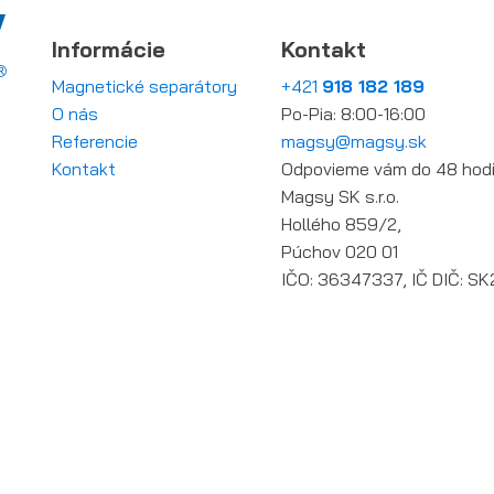
Informácie
Kontakt
Magnetické separátory
+421
918 182 189
O nás
Po-Pia: 8:00-16:00
Referencie
magsy@magsy.sk
Kontakt
Odpovieme vám do 48 hod
Magsy SK s.r.o.
Hollého 859/2,
Púchov 020 01
IČO: 36347337, IČ DIČ: 