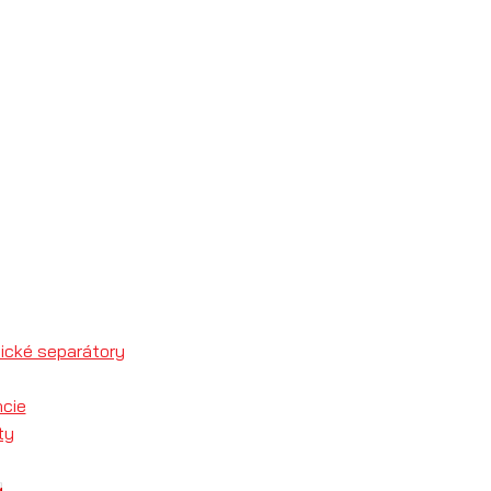
ické separátory
ncie
ty