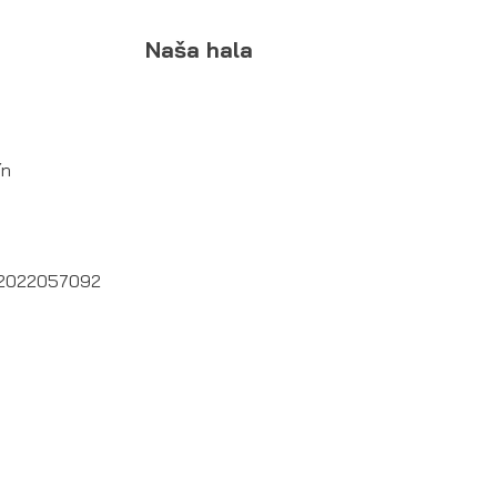
Naša hala
ín
SK2022057092